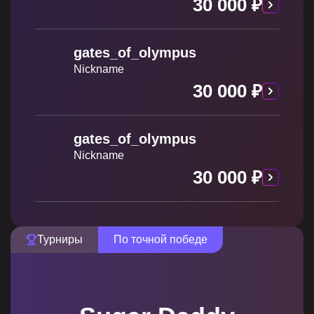
30 000 ₽
gates_of_olympus
Nickname
30 000 ₽
gates_of_olympus
Nickname
30 000 ₽
Турниры
По точной победе