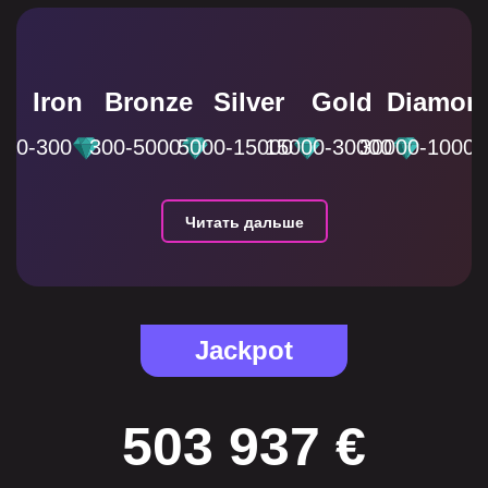
Iron
Bronze
Silver
Gold
Diamon
0-300
300-5000
5000-15000
15000-30000
30000-10000
Читать дальше
Jackpot
503 937 €