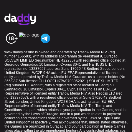
www.daddy.casino is owned and operated by Traflow Media N.V. (reg.
number 156583), with its address at Abraham de Veerstraat 9, Curaçao.
SOLVEXI LIMITED (reg.number HE 422235) with registered office located at
Georgiou Gennadiou,10 Limassol, Cyprus 3041 and NETICSS LTD,
registration no. 13237657, address Suite 17020 43 Bedford Street, London,
United Kingdom, WC2E 9HA act as EU-EEA Representatives of licensed
entity, and operated by Traflow Media N.V. Curacao, as a licence holder (No
365/JAZ Sub-license GLH-OCCHKTW0703052021.) SOLVEXI LIMITED
(reg.number HE 422235) with a registered office located at Georgiou
Gennadiou,10 Limassol, Cyprus 3041, Cyprus is acting as an EU-EEA
Representative of licensed entity Traflow Media N.V. Also Neticss LTD (reg
no. 13237657), with a registered office located at Suite 17020 43 Bedford
Street, London, United Kingdom, WC2E 9HA, is acting as an EU-EEA
Representative of licensed entity Traflow Media N.V. The Terms and
Conditions in a part, which relates to your participation in the Games, shall be
governed by the Laws of Curaçao, and in a part which relates to payment
collection and transactions shall be governed by the Laws of Cyprus and
United Kingdom respectively. You acknowledge that, unless stated otherwise,
the Games are organized in Curaçao and your participation in these Games
takes place within the aforementioned territory. Any contractual relationships