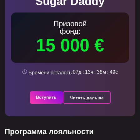
Sugar Daddy
Призовой
фонд:
15 000 €
07д : 13ч : 38м : 49c
Времени осталось:
Вступить
Читать дальше
Программа лояльности