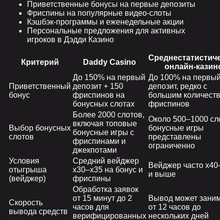
Приветственные бонусы на первые депозиты
Фриспины на популярные видео-слоты
Кэшбэк-программы и еженедельные акции
Персональные предложения для активных
игроков в Дэдди Казино
Среднестатистич
Критерий
Daddy Casino
онлайн-казин
До 150% на первый
До 100% на первы
Приветственный
депозит + 150
депозит, редко с
бонус
фриспинов на
большим количест
бонусных слотах
фриспинов
Более 2000 слотов,
Около 500–1000 сл
включая топовые
Выбор бонусных
бонусные игры
бонусные игры с
слотов
представлены
фриспинами и
ограниченно
джекпотами
Условия
Средний вейджер
Вейджер часто x40
отыгрыша
x30–x35 на бонус и
и выше
(вейджер)
фриспины
Обработка заявок
от 15 минут до 2
Вывод может зани
Скорость
часов для
от 12 часов до
вывода средств
верифицированных
нескольких дней