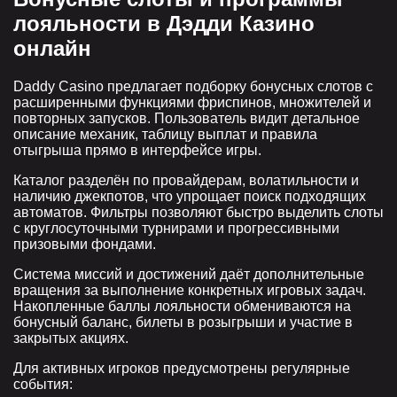
лояльности в Дэдди Казино
онлайн
Daddy Casino предлагает подборку бонусных слотов с
расширенными функциями фриспинов, множителей и
повторных запусков. Пользователь видит детальное
описание механик, таблицу выплат и правила
отыгрыша прямо в интерфейсе игры.
Каталог разделён по провайдерам, волатильности и
наличию джекпотов, что упрощает поиск подходящих
автоматов. Фильтры позволяют быстро выделить слоты
с круглосуточными турнирами и прогрессивными
призовыми фондами.
Система миссий и достижений даёт дополнительные
вращения за выполнение конкретных игровых задач.
Накопленные баллы лояльности обмениваются на
бонусный баланс, билеты в розыгрыши и участие в
закрытых акциях.
Для активных игроков предусмотрены регулярные
события: